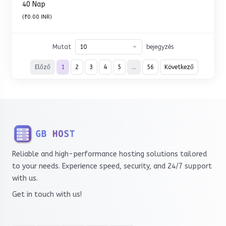
40 Nap
(₹0.00 INR)
Mutat
bejegyzés
Előző
1
2
3
4
5
…
56
Következő
Reliable and high-performance hosting solutions tailored
to your needs. Experience speed, security, and 24/7 support
with us.
Get in touch with us!