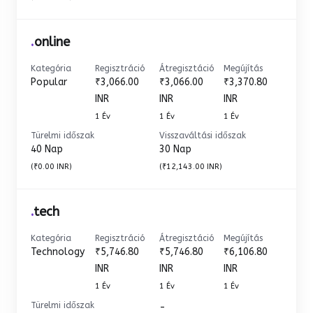
.
online
Kategória
Regisztráció
Átregisztáció
Megújítás
Popular
₹3,066.00
₹3,066.00
₹3,370.80
INR
INR
INR
1 Év
1 Év
1 Év
Türelmi időszak
Visszaváltási időszak
40 Nap
30 Nap
(₹0.00 INR)
(₹12,143.00 INR)
.
tech
Kategória
Regisztráció
Átregisztáció
Megújítás
Technology
₹5,746.80
₹5,746.80
₹6,106.80
INR
INR
INR
1 Év
1 Év
1 Év
Türelmi időszak
-