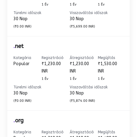
1 Év
1 Év
1 Év
Türelmi időszak
Visszaváltási időszak
30 Nap
30 Nap
(₹0.00 INR)
(₹5,699.00 INR)
.
net
Kategória
Regisztráció
Átregisztáció
Megújítás
Popular
₹1,230.00
₹1,230.00
₹1,530.00
INR
INR
INR
1 Év
1 Év
1 Év
Türelmi időszak
Visszaváltási időszak
30 Nap
30 Nap
(₹0.00 INR)
(₹5,874.00 INR)
.
org
Kategória
Regisztráció
Átregisztáció
Megújítás