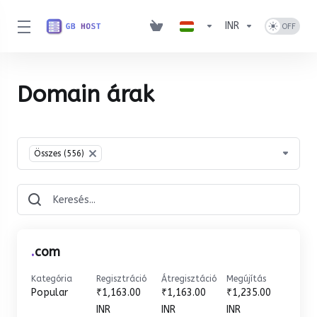
INR
Domain árak
Table Filter
Összes (556)
×
.
com
Kategória
Regisztráció
Átregisztáció
Megújítás
Popular
₹1,163.00
₹1,163.00
₹1,235.00
INR
INR
INR