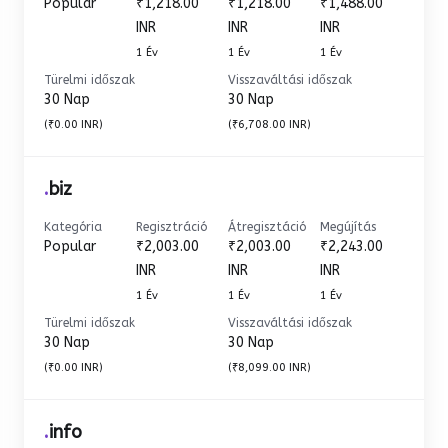
Popular
₹1,218.00
₹1,218.00
₹1,488.00
INR
INR
INR
1 Év
1 Év
1 Év
Türelmi időszak
Visszaváltási időszak
30 Nap
30 Nap
(₹0.00 INR)
(₹6,708.00 INR)
.
biz
Kategória
Regisztráció
Átregisztáció
Megújítás
Popular
₹2,003.00
₹2,003.00
₹2,243.00
INR
INR
INR
1 Év
1 Év
1 Év
Türelmi időszak
Visszaváltási időszak
30 Nap
30 Nap
(₹0.00 INR)
(₹8,099.00 INR)
.
info