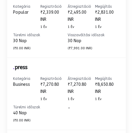
Kategória
Regisztráció
Átregisztáció
Megújítás
Popular
₹2,339.00
₹2,495.00
₹2,831.00
INR
INR
INR
1 Év
1 Év
1 Év
Türelmi időszak
Visszaváltási időszak
30 Nap
30 Nap
(₹0.00 INR)
(₹7,991.00 INR)
.
press
Kategória
Regisztráció
Átregisztáció
Megújítás
Business
₹7,270.80
₹7,270.80
₹8,650.80
INR
INR
INR
1 Év
1 Év
1 Év
Türelmi időszak
-
40 Nap
(₹0.00 INR)