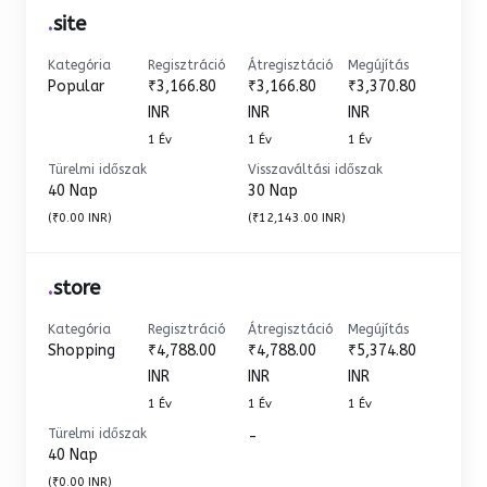
.
site
Kategória
Regisztráció
Átregisztáció
Megújítás
Popular
₹3,166.80
₹3,166.80
₹3,370.80
INR
INR
INR
1 Év
1 Év
1 Év
Türelmi időszak
Visszaváltási időszak
40 Nap
30 Nap
(₹0.00 INR)
(₹12,143.00 INR)
.
store
Kategória
Regisztráció
Átregisztáció
Megújítás
Shopping
₹4,788.00
₹4,788.00
₹5,374.80
INR
INR
INR
1 Év
1 Év
1 Év
Türelmi időszak
-
40 Nap
(₹0.00 INR)